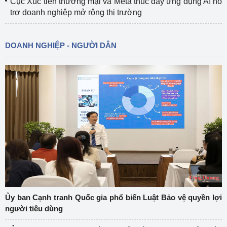
Cục Xúc tiến thương mại và Meta thúc đẩy ứng dụng AI hỗ
trợ doanh nghiệp mở rộng thị trường
DOANH NGHIỆP - NGƯỜI DÂN
Ủy ban Cạnh tranh Quốc gia phổ biến Luật Bảo vệ quyền lợi
người tiêu dùng