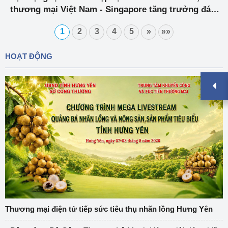
thương mại Việt Nam - Singapore tăng trưởng đáng
ghi nhận
1
2
3
4
5
»
»»
HOẠT ĐỘNG
Thương mại điện tử tiếp sức tiêu thụ nhãn lồng Hưng Yên