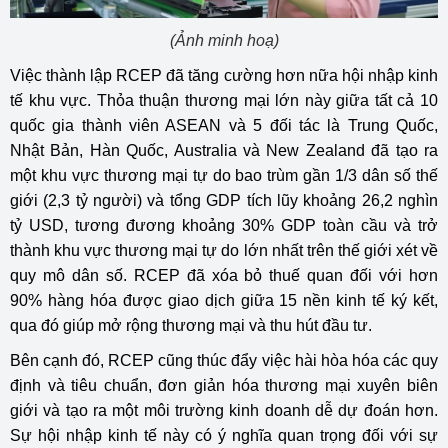
(Ảnh minh hoạ)
Việc thành lập RCEP đã tăng cường hơn nữa hội nhập kinh
tế khu vực. Thỏa thuận thương mại lớn này giữa tất cả 10
quốc gia thành viên ASEAN và 5 đối tác là Trung Quốc,
Nhật Bản, Hàn Quốc, Australia và New Zealand đã tạo ra
một khu vực thương mại tự do bao trùm gần 1/3 dân số thế
giới (2,3 tỷ người) và tổng GDP tích lũy khoảng 26,2 nghìn
tỷ USD, tương đương khoảng 30% GDP toàn cầu và trở
thành khu vực thương mại tự do lớn nhất trên thế giới xét về
quy mô dân số. RCEP đã xóa bỏ thuế quan đối với hơn
90% hàng hóa được giao dịch giữa 15 nền kinh tế ký kết,
qua đó giúp mở rộng thương mại và thu hút đầu tư.
Bên cạnh đó, RCEP cũng thúc đẩy việc hài hòa hóa các quy
định và tiêu chuẩn, đơn giản hóa thương mại xuyên biên
giới và tạo ra một môi trường kinh doanh dễ dự đoán hơn.
Sự hội nhập kinh tế này có ý nghĩa quan trọng đối với sự