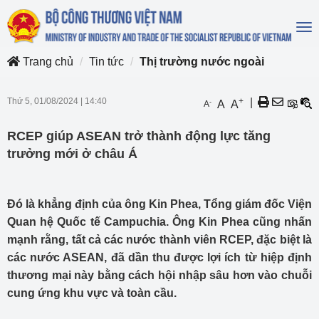
To
na
Trang chủ
Tin tức
Thị trường nước ngoài
Thứ 5, 01/08/2024
|
14:40
+
|
-
A
A
A
RCEP giúp ASEAN trở thành động lực tăng
trưởng mới ở châu Á
Đó là khẳng định của ông Kin Phea, Tổng giám đốc Viện
Quan hệ Quốc tế Campuchia. Ông Kin Phea cũng nhấn
mạnh rằng, tất cả các nước thành viên RCEP, đặc biệt là
các nước ASEAN, đã dần thu được lợi ích từ hiệp định
thương mại này bằng cách hội nhập sâu hơn vào chuỗi
cung ứng khu vực và toàn cầu.