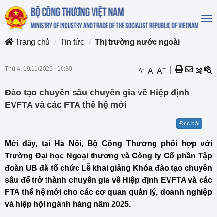
To
na
Trang chủ
Tin tức
Thị trường nước ngoài
Thứ 4, 19/11/2025
|
10:30
+
|
-
A
A
A
Đào tạo chuyên sâu chuyên gia về Hiệp định
EVFTA và các FTA thế hệ mới
Đọc bài
Mới đây, tại Hà Nội, Bộ Công Thương phối hợp với
Trường Đại học Ngoại thương và Công ty Cổ phần Tập
đoàn UB đã tổ chức Lễ khai giảng Khóa đào tạo chuyên
sâu để trở thành chuyên gia về Hiệp định EVFTA và các
FTA thế hệ mới cho các cơ quan quản lý, doanh nghiệp
và hiệp hội ngành hàng năm 2025.