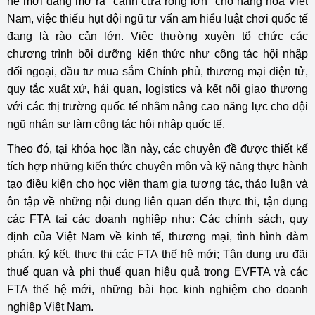
hệ mới đang mở ra "cánh cửa rộng lớn" cho hàng hóa Việt
Nam, việc thiếu hụt đội ngũ tư vấn am hiểu luật chơi quốc tế
đang là rào cản lớn. Việc thường xuyên tổ chức các
chương trình bồi dưỡng kiến thức như công tác hội nhập
đối ngoại, đầu tư mua sắm Chính phủ, thương mại điện tử,
quy tắc xuất xứ, hải quan, logistics và kết nối giao thương
với các thị trường quốc tế nhằm nâng cao năng lực cho đội
ngũ nhân sự làm công tác hội nhập quốc tế.
Theo đó, tại khóa học lần này, các chuyên đề được thiết kế
tích hợp những kiến thức chuyên môn và kỹ năng thực hành
tạo điều kiện cho học viên tham gia tương tác, thảo luận và
ôn tập về những nội dung liên quan đến thực thi, tận dụng
các FTA tại các doanh nghiệp như: Các chính sách, quy
định của Việt Nam về kinh tế, thương mại, tình hình đàm
phán, ký kết, thực thi các FTA thế hệ mới; Tận dụng ưu đãi
thuế quan và phi thuế quan hiệu quả trong EVFTA và các
FTA thế hệ mới, những bài học kinh nghiệm cho doanh
nghiệp Việt Nam.