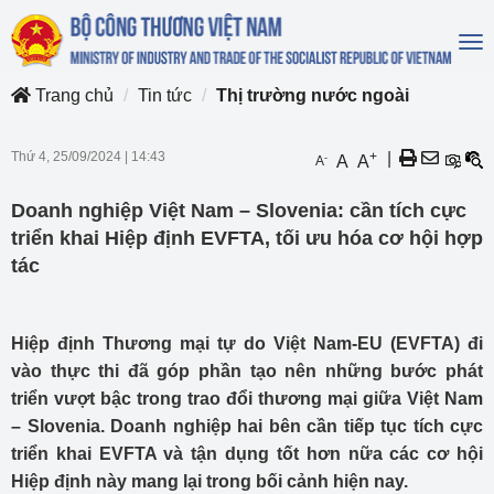
To
na
Trang chủ
Tin tức
Thị trường nước ngoài
Thứ 4, 25/09/2024
|
14:43
+
|
-
A
A
A
Doanh nghiệp Việt Nam – Slovenia: cần tích cực
triển khai Hiệp định EVFTA, tối ưu hóa cơ hội hợp
tác
Hiệp định Thương mại tự do Việt Nam-EU (EVFTA) đi
vào thực thi đã góp phần tạo nên những bước phát
triển vượt bậc trong trao đổi thương mại giữa Việt Nam
– Slovenia. Doanh nghiệp hai bên cần tiếp tục tích cực
triển khai EVFTA và tận dụng tốt hơn nữa các cơ hội
Hiệp định này mang lại trong bối cảnh hiện nay.