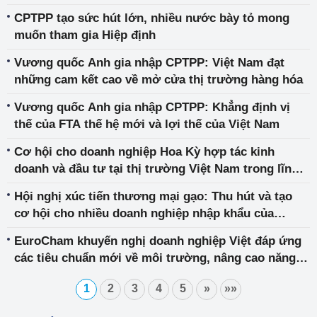
CPTPP tạo sức hút lớn, nhiều nước bày tỏ mong
muốn tham gia Hiệp định
Vương quốc Anh gia nhập CPTPP: Việt Nam đạt
những cam kết cao về mở cửa thị trường hàng hóa
Vương quốc Anh gia nhập CPTPP: Khẳng định vị
thế của FTA thế hệ mới và lợi thế của Việt Nam
Cơ hội cho doanh nghiệp Hoa Kỳ hợp tác kinh
doanh và đầu tư tại thị trường Việt Nam trong lĩnh
vực công nghiệp năng lượng và công nghệ mới
Hội nghị xúc tiến thương mại gạo: Thu hút và tạo
cơ hội cho nhiều doanh nghiệp nhập khẩu của
Philippines
EuroCham khuyến nghị doanh nghiệp Việt đáp ứng
các tiêu chuẩn mới về môi trường, nâng cao năng
lực cạnh tranh xuất khẩu
1
2
3
4
5
»
»»