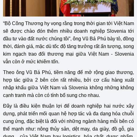
“Bộ Công Thương hy vọng rằng trong thời gian tới Việt Nam
sẽ được chào đón thêm nhiều doanh nghiệp Slovenia tới
đầu tư vào đất nước chúng tôi”, ông Vũ Bá Phú bày tỏ, đồng
thời, đánh giá, mặc dù tốc độ tăng trưởng rất ấn tượng, song
kim ngạch trao đổi thương mại giữa Việt Nam - Slovenia
vẫn còn ở mức khiêm tốn.
Theo ông Vũ Bá Phú, tiềm năng để mở rộng giao thương,
hợp tác giữa 2 bên còn rất nhiều, bởi cơ cấu hàng xuất
nhập khẩu giữa Việt Nam và Slovenia không những không
cạnh tranh mà còn có tính bổ sung cho nhau.
Đây là điều kiện thuận lợi để doanh nghiệp hai nước xây
dựng, phát triển mối quan hệ hợp tác và đa dạng hóa chuỗi
cung ứng, đặc biệt là đối với những ngành hàng mỗi bên có
thế mạnh như: nông thủy sản, dệt may, da giày, đồ gỗ, gia
dụng... của Việt Nam hay logistics, hóa chất, dược phẩm,