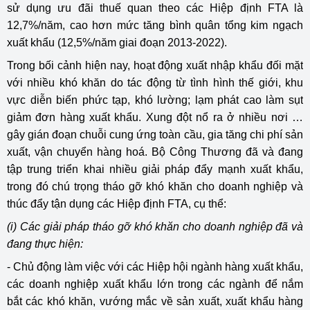
sử dụng ưu đãi thuế quan theo các Hiệp định FTA là
12,7%/năm, cao hơn mức tăng bình quân tổng kim ngạch
xuất khẩu (12,5%/năm giai đoạn 2013-2022).
Trong bối cảnh hiện nay, hoạt động xuất nhập khẩu đối mặt
với nhiều khó khăn do tác động từ tình hình thế giới, khu
vực diễn biến phức tạp, khó lường; lạm phát cao làm sụt
giảm đơn hàng xuất khẩu. Xung đột nổ ra ở nhiều nơi …
gây gián đoạn chuỗi cung ứng toàn cầu, gia tăng chi phí sản
xuất, vận chuyển hàng hoá. Bộ Công Thương đã và đang
tập trung triển khai nhiều giải pháp đẩy mạnh xuất khẩu,
trong đó chú trọng tháo gỡ khó khăn cho doanh nghiệp và
thúc đẩy tận dụng các Hiệp định FTA, cụ thể:
(i) Các giải pháp tháo gỡ khó khăn cho doanh nghiệp đã và
đang thực hiện:
- Chủ động làm việc với các Hiệp hội ngành hàng xuất khẩu,
các doanh nghiệp xuất khẩu lớn trong các ngành để nắm
bắt các khó khăn, vướng mắc về sản xuất, xuất khẩu hàng