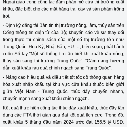
Ngoại giao trong công tác đàm phán mở cửa thị trường xuất
khẩu, đặc biệt cho các mặt hàng trái cây và sản phẩm trồng
trọt.
- Định kỳ đăng tải Bản tin thị trường nông, lâm, thủy sản trên
Cổng thông tin điện tử của Bộ; khuyến cáo về sự thay đổi
trong thực thi chính sách của một số thị trường lớn như
Trung Quốc, Hoa Kỳ, Nhật Bản, EU …; biên soạn, phát hành
cuốn Sổ tay “Một số thông tin cần biết khi xuất khẩu nông,
thủy sản sang thị trường Trung Quốc”, “Cẩm nang hướng
dẫn xuất khẩu rau quả chính ngạch sang Trung Quốc”.
- Nâng cao hiệu quả và điều tiết tốt tốc độ thông quan hàng
hóa xuất nhập khẩu tại khu vực cửa khẩu thuộc biên giới
giữa Việt Nam - Trung Quốc, thúc đẩy chuyển nhanh,
chuyển mạnh sang xuất khẩu chính ngạch.
Kết quả thực hiện công tác thúc đẩy xuất khẩu, thúc đẩy tận
dụng các FTA thời gian qua đạt kết quả tích cực. Trong đó,
xuất khẩu 5 tháng đầu năm 2024 ước đạt 156,5 tỷ USD,