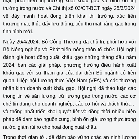
mại, phát triển thị trường xuất khẩu gạo và bình ổn thị
trường trong nước và Chỉ thị số 03/CT-BCT ngày 25/3/2024
về đẩy mạnh hoạt động triển khai thị trường, xúc tiến
thương mại, thúc đẩy lưu thông, tiêu thụ mặt hàng gạo trong
tình hình mới.
Ngày 26/4/2024, Bộ Công Thương đã chủ trì, phối hợp với
Bộ Nông nghiệp và Phát triển nông thôn tổ chức Hội nghị
đánh giá hoạt động xuất khẩu gạo những tháng đầu năm
2024, bàn các giải pháp, phương hướng điều hành xuất
khẩu gạo với sự tham gia của đại diện Bộ ngành có liên
quan, Hiệp hội Lương thực Việt Nam (VFA) và các thương
nhân kinh doanh xuất khẩu gạo. Hội nghị đã thảo luận các
thông tin về sản lượng, trữ lượng gạo trong nước, các cơ
chế tín dụng cho doanh nghiệp, các cơ hội và thách thức…
và thống nhất triển khai quyết liệt và đồng thời nhiều biện
pháp để đảm bảo nguồn cung, bình ổn giá lương thực trong
nước, giảm rủi ro cho hoạt động xuất khẩu.
Trong thời gian tới, để đảm bảo vững chắc an ninh lương