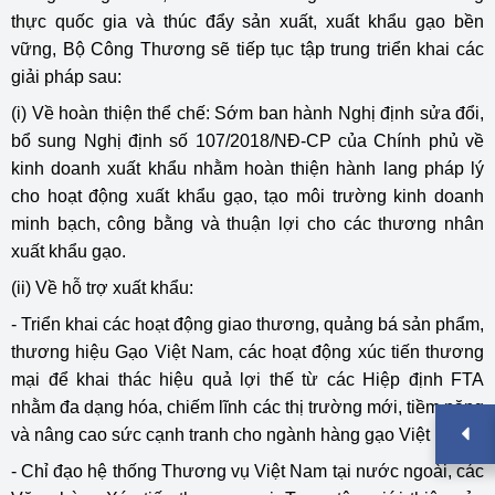
thực quốc gia và thúc đẩy sản xuất, xuất khẩu gạo bền
vững, Bộ Công Thương sẽ tiếp tục tập trung triển khai các
giải pháp sau:
(i) Về hoàn thiện thể chế: Sớm ban hành Nghị định sửa đổi,
bổ sung Nghị định số 107/2018/NĐ-CP của Chính phủ về
kinh doanh xuất khẩu nhằm hoàn thiện hành lang pháp lý
cho hoạt động xuất khẩu gạo, tạo môi trường kinh doanh
minh bạch, công bằng và thuận lợi cho các thương nhân
xuất khẩu gạo.
(ii) Về hỗ trợ xuất khẩu:
- Triển khai các hoạt động giao thương, quảng bá sản phẩm,
thương hiệu Gạo Việt Nam, các hoạt động xúc tiến thương
mại để khai thác hiệu quả lợi thế từ các Hiệp định FTA
nhằm đa dạng hóa, chiếm lĩnh các thị trường mới, tiềm năng
và nâng cao sức cạnh tranh cho ngành hàng gạo Việt Nam.
- Chỉ đạo hệ thống Thương vụ Việt Nam tại nước ngoài, các