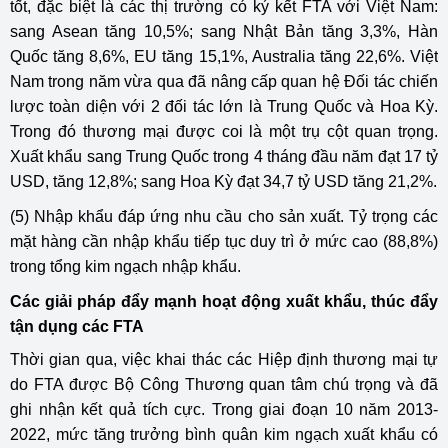
tốt, đặc biệt là các thị trường có ký kết FTA với Việt Nam:
sang Asean tăng 10,5%; sang Nhật Bản tăng 3,3%, Hàn
Quốc tăng 8,6%, EU tăng 15,1%, Australia tăng 22,6%. Việt
Nam trong năm vừa qua đã nâng cấp quan hệ Đối tác chiến
lược toàn diện với 2 đối tác lớn là Trung Quốc và Hoa Kỳ.
Trong đó thương mại được coi là một trụ cột quan trọng.
Xuất khẩu sang Trung Quốc trong 4 tháng đầu năm đạt 17 tỷ
USD, tăng 12,8%; sang Hoa Kỳ đạt 34,7 tỷ USD tăng 21,2%.
(5) Nhập khẩu đáp ứng nhu cầu cho sản xuất. Tỷ trọng các
mặt hàng cần nhập khẩu tiếp tục duy trì ở mức cao (88,8%)
trong tổng kim ngạch nhập khẩu.
Các g
iải pháp đẩy mạnh hoạt động xuất khẩu, thúc đẩy
tận dụng
các FTA
Thời gian qua, việc khai thác các Hiệp định thương mại tự
do FTA được Bộ Công Thương quan tâm chú trọng và đã
ghi nhận kết quả tích cực. Trong giai đoạn 10 năm 2013-
2022, mức tăng trưởng bình quân kim ngạch xuất khẩu có