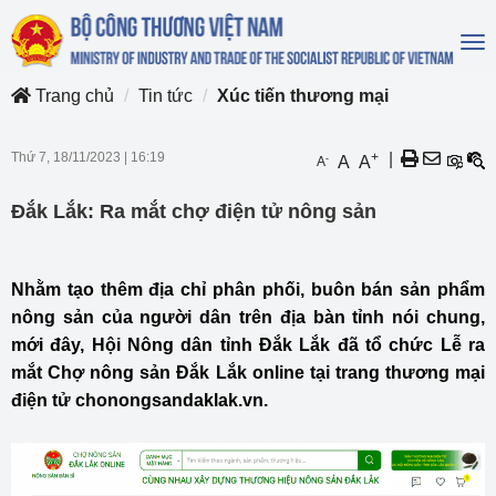
To
na
Trang chủ
Tin tức
Xúc tiến thương mại
Thứ 7, 18/11/2023
|
16:19
+
|
-
A
A
A
Đắk Lắk: Ra mắt chợ điện tử nông sản
Nhằm tạo thêm địa chỉ phân phối, buôn bán sản phẩm
nông sản của người dân trên địa bàn tỉnh nói chung,
mới đây, Hội Nông dân tỉnh Đắk Lắk đã tổ chức Lễ ra
mắt Chợ nông sản Đắk Lắk online tại trang thương mại
điện tử chonongsandaklak.vn.