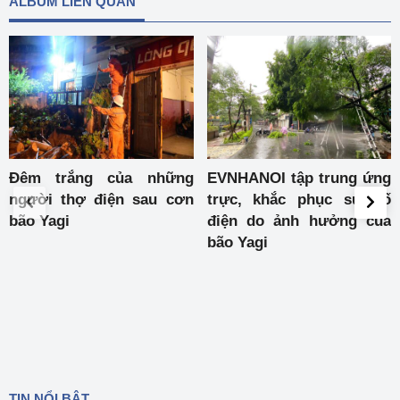
ALBUM LIÊN QUAN
EVNHANOI tập trung ứng
Cán bộ nhân viên EVN tại
trực, khắc phục sự cố
miền Bắc xuyên đêm
điện do ảnh hưởng của
khắc phục hậu quả sau
bão Yagi
bão Yagi
TIN NỔI BẬT