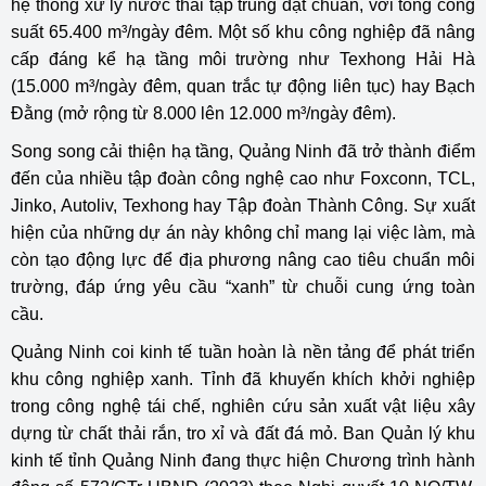
hệ thống xử lý nước thải tập trung đạt chuẩn, với tổng công
suất 65.400 m³/ngày đêm. Một số khu công nghiệp đã nâng
cấp đáng kể hạ tầng môi trường như Texhong Hải Hà
(15.000 m³/ngày đêm, quan trắc tự động liên tục) hay Bạch
Đằng (mở rộng từ 8.000 lên 12.000 m³/ngày đêm).
Song song cải thiện hạ tầng, Quảng Ninh đã trở thành điểm
đến của nhiều tập đoàn công nghệ cao như Foxconn, TCL,
Jinko, Autoliv, Texhong hay Tập đoàn Thành Công. Sự xuất
hiện của những dự án này không chỉ mang lại việc làm, mà
còn tạo động lực để địa phương nâng cao tiêu chuẩn môi
trường, đáp ứng yêu cầu “xanh” từ chuỗi cung ứng toàn
cầu.
Quảng Ninh coi kinh tế tuần hoàn là nền tảng để phát triển
khu công nghiệp xanh. Tỉnh đã khuyến khích khởi nghiệp
trong công nghệ tái chế, nghiên cứu sản xuất vật liệu xây
dựng từ chất thải rắn, tro xỉ và đất đá mỏ. Ban Quản lý khu
kinh tế tỉnh Quảng Ninh đang thực hiện Chương trình hành