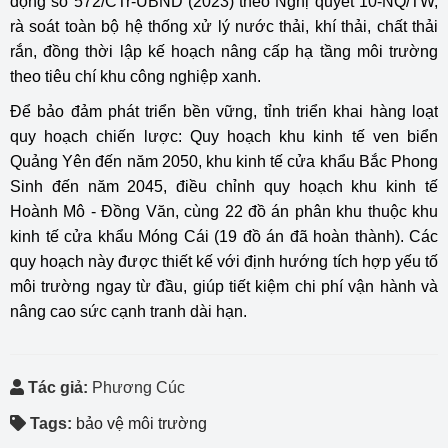
động số 572/CTr-UBND (2023) theo Nghị quyết 10-NQ/TW,
rà soát toàn bộ hệ thống xử lý nước thải, khí thải, chất thải
rắn, đồng thời lập kế hoạch nâng cấp hạ tầng môi trường
theo tiêu chí khu công nghiệp xanh.
Để bảo đảm phát triển bền vững, tỉnh triển khai hàng loạt
quy hoạch chiến lược: Quy hoạch khu kinh tế ven biển
Quảng Yên đến năm 2050, khu kinh tế cửa khẩu Bắc Phong
Sinh đến năm 2045, điều chỉnh quy hoạch khu kinh tế
Hoành Mô - Đồng Văn, cùng 22 đồ án phân khu thuộc khu
kinh tế cửa khẩu Móng Cái (19 đồ án đã hoàn thành). Các
quy hoạch này được thiết kế với định hướng tích hợp yếu tố
môi trường ngay từ đầu, giúp tiết kiệm chi phí vận hành và
nâng cao sức cạnh tranh dài hạn.
Tác giả:
Phương Cúc
Tags:
bảo vệ môi trường