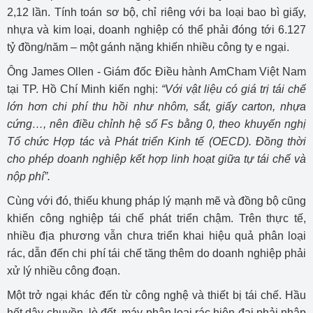
2,12 lần. Tính toán sơ bộ, chỉ riêng với ba loại bao bì giấy,
nhựa và kim loại, doanh nghiệp có thể phải đóng tới 6.127
tỷ đồng/năm – một gánh nặng khiến nhiều công ty e ngại.
Ông James Ollen - Giám đốc Điều hành AmCham Việt Nam
tại TP. Hồ Chí Minh kiến nghị:
“Với vật liệu có giá trị tái chế
lớn hơn chi phí thu hồi như nhôm, sắt, giấy carton, nhựa
cứng…, nên điều chỉnh hệ số Fs bằng 0, theo khuyến nghị
Tổ chức Hợp tác và Phát triển Kinh tế (OECD). Đồng thời
cho phép doanh nghiệp kết hợp linh hoạt giữa tự tái chế và
nộp phí”.
Cùng với đó, thiếu khung pháp lý mạnh mẽ và đồng bộ cũng
khiến công nghiệp tái chế phát triển chậm. Trên thực tế,
nhiều địa phương vẫn chưa triển khai hiệu quả phân loại
rác, dẫn đến chi phí tái chế tăng thêm do doanh nghiệp phải
xử lý nhiều công đoạn.
Một trở ngại khác đến từ công nghệ và thiết bị tái chế. Hầu
hết dây chuyền, lò đốt, máy phân loại rác hiện đại phải nhập