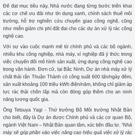
Để đạt mục tiêu này, Nhà nước đang từng bước triển khai
các cơ chế ưu đãi như tín dụng xanh, chính sách thuế môi
trường, hỗ trợ nghiên cứu chuyển giao công nghệ, cũng
như miễn giảm chi phí đất đai cho các dự án xử lý rác công
nghệ cao.
Với sự vào cuộc mạnh mẽ từ chính phủ và các bộ ngành,
nhiều khu công nghiệp, nhà máy, xí nghiệp đã ý thức trong
việc chuyển đổi mô hình sản xuất, ứng dụng công nghệ cao
trong vận hành. Đơn cử, tại Bắc Ninh, Dự án nhà máy xử lý
chất thải rắn Thuận Thành có công suất 600 tấn/ngày đêm,
sản xuất khoảng 100 triệu kWh điện/năm, không chỉ giảm áp
lực rác thải chôn lấp mà còn đóng góp thêm cho an ninh
năng lượng quốc gia.
Ông Tetsuya Yagi - Thứ trưởng Bộ Môi trường Nhật Bản
cho biết, đây là Dự án được Chính phủ và các cơ quan Bộ,
ngành Việt Nam – Nhật Bản quan tâm, xúc tiến đầu tư.
“Nhà
máy sẽ góp phần vào việc nâng cao hiệu quả việc xử lý rác