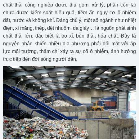
chất thải công nghiệp được thu gom, xử lý; phần còn lại
chưa được kiểm soát hiệu quả, tiềm ẩn nguy cơ ô nhiễm
đất, nước và không khí. Đáng chú ý, một số ngành như nhiệt
điện, xi măng, thép, dệt nhuộm, da giày… là nguồn phát sinh
chất thải lớn, đặc biệt là tro xỉ, bùn thải, hóa chất. Đây là
nguyên nhân khiến nhiều địa phương phải đối mặt với áp
lực môi trường, thậm chí xảy ra sự cố ô nhiễm, ảnh hưởng
trực tiếp đến đời sống người dân.