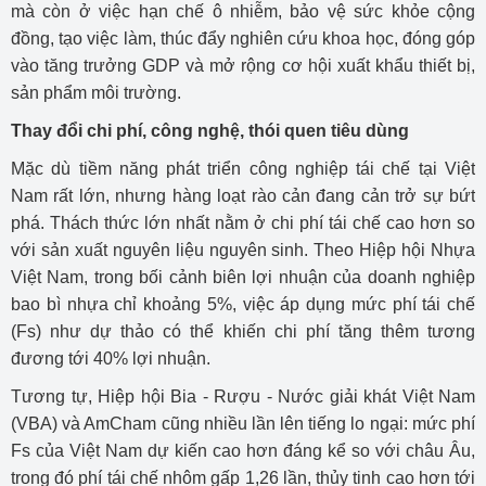
mà còn ở việc hạn chế ô nhiễm, bảo vệ sức khỏe cộng
đồng, tạo việc làm, thúc đẩy nghiên cứu khoa học, đóng góp
vào tăng trưởng GDP và mở rộng cơ hội xuất khẩu thiết bị,
sản phẩm môi trường.
Thay đổi chi phí, công nghệ, thói quen tiêu dùng
Mặc dù tiềm năng phát triển công nghiệp tái chế tại Việt
Nam rất lớn, nhưng hàng loạt rào cản đang cản trở sự bứt
phá. Thách thức lớn nhất nằm ở chi phí tái chế cao hơn so
với sản xuất nguyên liệu nguyên sinh. Theo Hiệp hội Nhựa
Việt Nam, trong bối cảnh biên lợi nhuận của doanh nghiệp
bao bì nhựa chỉ khoảng 5%, việc áp dụng mức phí tái chế
(Fs) như dự thảo có thể khiến chi phí tăng thêm tương
đương tới 40% lợi nhuận.
Tương tự, Hiệp hội Bia - Rượu - Nước giải khát Việt Nam
(VBA) và AmCham cũng nhiều lần lên tiếng lo ngại: mức phí
Fs của Việt Nam dự kiến cao hơn đáng kể so với châu Âu,
trong đó phí tái chế nhôm gấp 1,26 lần, thủy tinh cao hơn tới