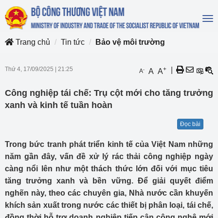
To
na
Trang chủ
Tin tức
Bảo vệ môi trường
Thứ 4, 17/09/2025
|
21:25
+
|
-
A
A
A
Công nghiệp tái chế: Trụ cột mới cho tăng trưởng
xanh và kinh tế tuần hoàn
Đọc bài
Trong bức tranh phát triển kinh tế của Việt Nam những
năm gần đây, vấn đề xử lý rác thải công nghiệp ngày
càng nổi lên như một thách thức lớn đối với mục tiêu
tăng trưởng xanh và bền vững. Để giải quyết điểm
nghẽn này, theo các chuyên gia, Nhà nước cần khuyến
khích sản xuất trong nước các thiết bị phân loại, tái chế,
đồng thời hỗ trợ doanh nghiệp tiếp cận công nghệ mới