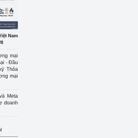
Việt Nam
/8
ương mại
ại - Đầu
ký Thỏa
ương mại
và Meta
rợ doanh
N