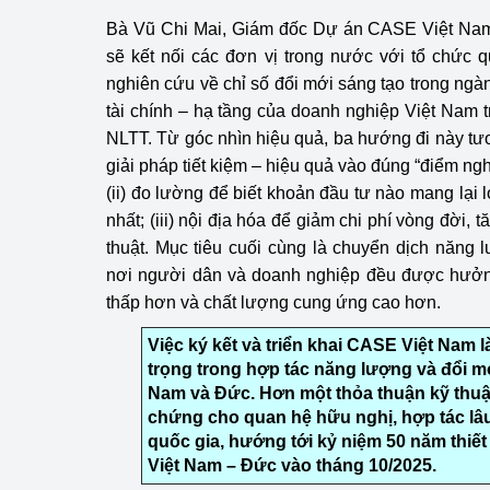
Bà Vũ Chi Mai, Giám đốc Dự án CASE Việt Nam c
sẽ kết nối các đơn vị trong nước với tổ chức 
nghiên cứu về chỉ số đổi mới sáng tạo trong ngà
tài chính – hạ tầng của doanh nghiệp Việt Nam tr
NLTT. Từ góc nhìn hiệu quả, ba hướng đi này tươ
giải pháp tiết kiệm – hiệu quả vào đúng “điểm ngh
(ii) đo lường để biết khoản đầu tư nào mang lại l
nhất; (iii) nội địa hóa để giảm chi phí vòng đời, 
thuật. Mục tiêu cuối cùng là chuyển dịch năng
nơi người dân và doanh nghiệp đều được hưởn
thấp hơn và chất lượng cung ứng cao hơn.
Việc ký kết và triển khai CASE Việt Nam
trọng trong hợp tác năng lượng và đổi mớ
Nam và Đức. Hơn một thỏa thuận kỹ thuật
chứng cho quan hệ hữu nghị, hợp tác lâu 
quốc gia, hướng tới kỷ niệm 50 năm thiết
Việt Nam – Đức vào tháng 10/2025.