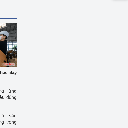
thúc đẩy
ng ứng
iêu dùng
hức sản
ng trong