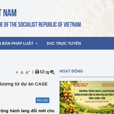
N BẢN PHÁP LUẬT
DVC TRỰC TUYẾN
bản pháp quy
Hoạt động của lãnh đạo Đảng, Nhà 
HOẠT ĐỘNG
+
|
-
A
A
A
nước
ghiệp, Thương 
bản điều hành
 lượng từ dự án CASE
am 2026
Hoạt động của Lãnh đạo Bộ
bản hợp nhất
Hoạt động của các đơn vị
Đọc bài
rưởng
ộng hành lang đổi mới cho