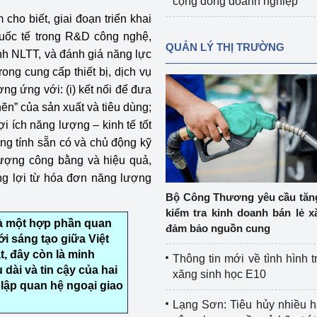
cộng đồng doanh nghiệp
ho biết, giai đoạn triển khai
quốc tế trong R&D công nghệ,
QUẢN LÝ THỊ TRƯỜNG
nh NLTT, và đánh giá năng lực
ong cung cấp thiết bị, dịch vụ
ng ứng với: (i) kết nối để đưa
ẽn” của sản xuất và tiêu dùng;
ợi ích năng lượng – kinh tế tốt
tăng tính sẵn có và chủ động kỹ
 lượng công bằng và hiệu quả,
g lợi từ hóa đơn năng lượng
Bộ Công Thương yêu cầu tă
kiểm tra kinh doanh bán lẻ x
 là một hợp phần quan
đảm bảo nguồn cung
i sáng tạo giữa Việt
, đây còn là minh
Thông tin mới về tình hình t
dài và tin cậy của hai
xăng sinh học E10
 lập quan hệ ngoại giao
Lạng Sơn: Tiêu hủy nhiều 