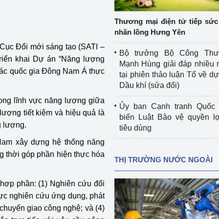
 luận
Họp báo
Thương mại điện tử tiếp sức 
Thông cáo báo chí
nhãn lồng Hưng Yên
 Cục Đổi mới sáng tạo (SATI –
Điểm báo
Bộ trưởng Bộ Công Th
riển khai Dự án “Năng lượng
Mạnh Hùng giải đáp nhiều 
Nông Lâm Thủy sản
 các quốc gia Đông Nam Á thực
tại phiên thảo luận Tổ về dự 
Dầu khí (sửa đổi)
n lực
rong lĩnh vực năng lượng giữa
Ủy ban Cạnh tranh Quốc 
ượng tiết kiệm và hiệu quả là
biến Luật Bảo vệ quyền l
g lượng.
tiêu dùng
Tổ chức kiểm định kỹ thuật an toàn lao 
Nam xây dựng hệ thống năng
động thuộc thẩm quyền quản lý của 
g Thương
Bộ Công Thương
ng thời góp phần hiện thực hóa
THỊ TRƯỜNG NƯỚC NGOÀI
Công Thương
Tổ chức được cấp GCN đăng ký, hoạt 
hợp phần: (1) Nghiên cứu đổi
động kiểm định thiết bị, dụng cụ điện 
lực nghiên cứu ứng dụng, phát
làm việc ở môi trường không có nguy 
hiểm khí, bụi nổ
 chuyển giao công nghệ; và (4)
tiết kiệm và 
Hiệu quả năng lượng