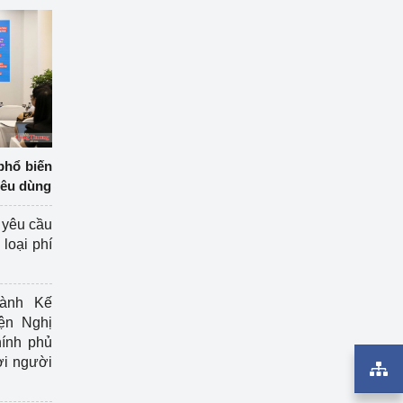
phổ biến
iêu dùng
 yêu cầu
loại phí
ành Kế
ện Nghị
ính phủ
ợi người