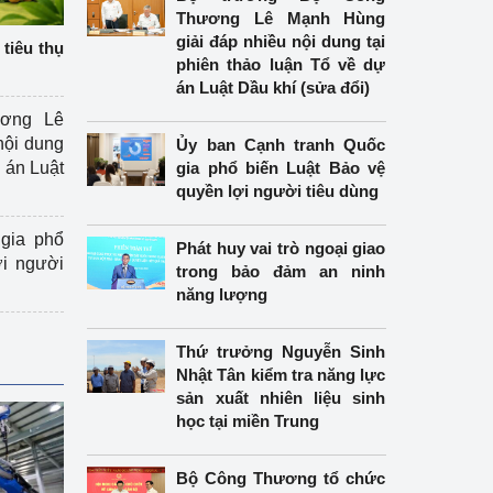
Thương Lê Mạnh Hùng
giải đáp nhiều nội dung tại
tiêu thụ
phiên thảo luận Tổ về dự
án Luật Dầu khí (sửa đổi)
ương Lê
nội dung
Ủy ban Cạnh tranh Quốc
án Luật
gia phổ biến Luật Bảo vệ
quyền lợi người tiêu dùng
gia phổ
Phát huy vai trò ngoại giao
ợi người
trong bảo đảm an ninh
năng lượng
Thứ trưởng Nguyễn Sinh
Nhật Tân kiểm tra năng lực
sản xuất nhiên liệu sinh
học tại miền Trung
Bộ Công Thương tổ chức