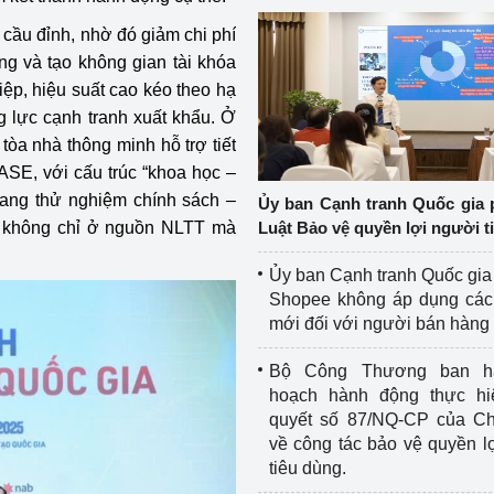
cầu đỉnh, nhờ đó giảm chi phí
ng và tạo không gian tài khóa
iệp, hiệu suất cao kéo theo hạ
g lực cạnh tranh xuất khẩu. Ở
à tòa nhà thông minh hỗ trợ tiết
CASE, với cấu trúc “khoa học –
lang thử nghiệm chính sách –
Ủy ban Cạnh tranh Quốc gia 
n, không chỉ ở nguồn NLTT mà
Luật Bảo vệ quyền lợi người t
Ủy ban Cạnh tranh Quốc gia
Shopee không áp dụng các 
mới đối với người bán hàng
Bộ Công Thương ban h
hoạch hành động thực hi
quyết số 87/NQ-CP của Ch
về công tác bảo vệ quyền l
tiêu dùng.