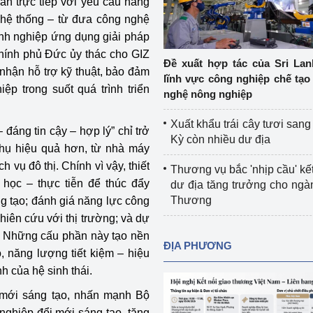
ắn trực tiếp với yêu cầu nâng
Cơ sở sản xuất, sửa chữa chai chứa 
 hệ thống – từ đưa công nghệ
LPG
anh nghiệp ứng dụng giải pháp
 và đổi mới sáng 
Chính phủ Đức ủy thác cho GIZ
Tổ chức huấn luyện, bồi dưỡng 
Đề xuất hợp tác của Sri Lan
 nhận hỗ trợ kỹ thuật, bảo đảm
nghiệp vụ kiểm định kỹ thuật an toàn 
lĩnh vực công nghiệp chế tạo
ệp trong suốt quá trình triển
lao động
nghệ nông nghiệp
Video bảo vệ môi trường
Xuất khẩu trái cây tươi san
đáng tin cậy – hợp lý” chỉ trở
Kỳ còn nhiều dư địa
tưởng của Đảng
Album ảnh bảo vệ môi trường
 thụ hiệu quả hơn, từ nhà máy
 vụ đô thị. Chính vì vậy, thiết
Thương vụ bắc 'nhịp cầu' kết
ời dân
Văn bản về môi trường
học – thực tiễn để thúc đẩy
dư địa tăng trưởng cho ng
Thương
ng tạo; đánh giá năng lực công
Đọc báo giúp bạn
Khu vực miền Bắc
hiên cứu với thị trường; và dự
h. Những cấu phần này tạo nền
ài
Khu vực miền Trung
Hiệp định EVFTA
ĐỊA PHƯƠNG
 năng lượng tiết kiệm – hiệu
ớc
Khu vực miền Nam
Thị trường châu Á – châu Phi
h của hệ sinh thái.
mới sáng tạo, nhấn mạnh Bộ
đưa nghị quyết 
Thị trường châu Âu – châu Mỹ
ghiệp đổi mới sáng tạo, tăng
g vào cuộc sống