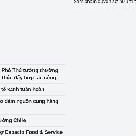
xâm phạm quyền sở hữu trí 
g Phó Thủ tướng thường
 thúc đẩy hợp tác công
phương giữa Việt Nam và
 tế xanh tuần hoàn
ảo đảm nguồn cung hàng
rường Chile
hợ Espacio Food & Service