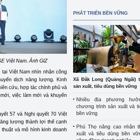
PHÁT TRIỂN BỀN VỮNG
SE Việt Nam. Ảnh GIZ
tại Việt Nam nhìn nhận công
Xã Đắk Long (Quảng Ngãi) 
huyển dịch năng lượng. Kinh
sản xuất, tiêu dùng bền vững
iên cứu, hợp tác chính phủ và
mới, việc làm mới và khuyến
Nhiều địa phương hưở
chương trình sản xuất và t
bền vững
uyết 57 và Nghị quyết 70 Việt
ăng lượng thành lợi thế cạnh
Phú Thọ nâng cao nhận t
 kỹ thuật và mô hình kinh doanh
xuất và tiêu dùng bền vữ