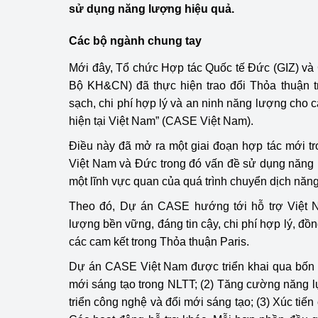
sử dụng năng lượng hiệu quả.
Công Thương - Công
Chuyển đổi số
Các bộ ngành chung tay
Mới đây, Tổ chức Hợp tác Quốc tế Đức (GIZ) và
Lịch sử phát triển
Bộ KH&CN) đã thực hiện trao đổi Thỏa thuận t
Bản tin Thị trường 
sạch, chi phí hợp lý và an ninh năng lượng cho
hiện tại Việt Nam” (CASE Việt Nam).
Phát triển nguồn nhâ
Điều này đã mở ra một giai đoạn hợp tác mới t
Phát triển bền vững
Việt Nam và Đức trong đó vấn đề sử dụng năng l
một lĩnh vực quan của quá trình chuyển dịch năn
Tổ chức kiểm định
Theo đó, Dự án CASE hướng tới hỗ trợ Việt 
Văn hóa ngành Côn
lượng bền vững, đáng tin cậy, chi phí hợp lý, đồ
các cam kết trong Thỏa thuận Paris.
Tái cơ cấu ngành 
Dự án CASE Việt Nam được triển khai qua bốn 
Quản lý thị trường
mới sáng tạo trong NLTT; (2) Tăng cường năng 
triển công nghệ và đổi mới sáng tạo; (3) Xúc tiến
Sử dụng năng lượng 