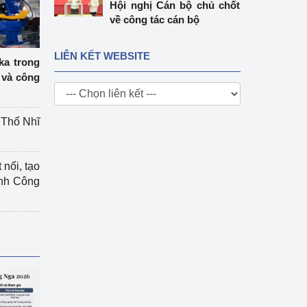
Hội nghị Cán bộ chủ chốt
về công tác cán bộ
LIÊN KẾT WEBSITE
ka trong
 và công
g Thổ Nhĩ
 nối, tạo
ành Công