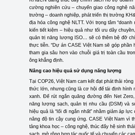
cường nghiên cứu – chuyển giao công nghệ năn
Phát triển công nghi
trường – doanh nghiệp, phát triển thị trường K
địa hóa công nghệ NLTT. Với trọng tâm “doanh 
Phát triển năng lượ
kiến tiết kiệm – hiệu quả như tối ưu dây chuyề
quản trị năng lượng ISO… sẽ có thêm bệ đỡ chí
thực tiễn. “Dự án CASE Việt Nam sẽ góp phần 
tham gia sâu hơn vào chuỗi giá trị toàn cầu tro
ông khẳng định.
Nâng cao hiệu quả sử dụng năng lượng
Tại COP26, Việt Nam cam kết đạt phát thải ròn
thức lớn, nhưng cũng là cơ hội để tái định hình
xanh. Để rút ngắn quãng đường đến Net Zero
năng lượng sạch, quản trị nhu cầu (DSM) và s
hiệu quả là “lối đi ngắn nhất” nhằm giảm áp lực 
nâng độ tin cậy cung ứng. CASE Việt Nam vì t
tảng khoa học – công nghệ, thúc đẩy hệ sinh thá
sạch, mở rộng hợp tác quốc tế và chuyển các cam