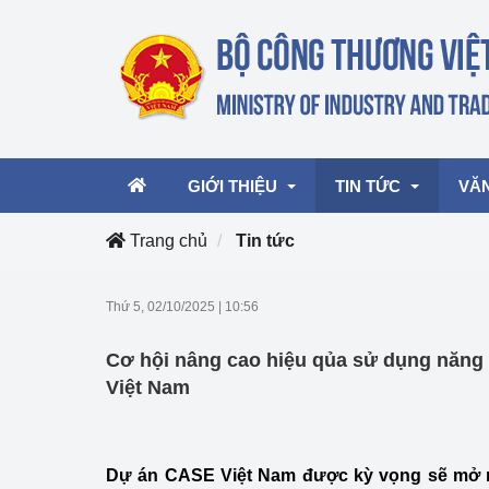
GIỚI THIỆU
TIN TỨC
VĂ
Trang chủ
Tin tức
Lãnh đạo Bộ
Hoạt động
Văn 
Thứ 5, 02/10/2025
|
10:56
Chức năng nhiệm vụ
Giải thưởng Công n
Văn 
Cơ hội nâng cao hiệu qủa sử dụng năng
mại, Dịch vụ Việt N
Cơ cấu tổ chức
Văn 
Việt Nam
Công Thương 57
Hoạt động của Bộ t
Dự án CASE Việt Nam được kỳ vọng sẽ mở r