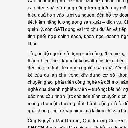
Các hoạt động hỗ trợ khác. Mỗi hợp phần đều g
hiệu quả
cao hiệu suất sử dụng năng lượng trên quy mô
hiệu quả hơn vào lưới và nguồn, đến hỗ trợ do
Khoa học, công nghệ
tiết kiệm năng lượng trong sản xuất – dịch vụ. 
tạo
quản lý, còn SATI đóng vai trò chủ dự án và tiếp
Thông báo
tính phối hợp chính sách, khoa học, doanh nghi
khai.
Bảo vệ môi trường
Từ góc độ người sử dụng cuối cùng, “bền vững – 
Bảo vệ nền tảng tư 
thành hiện thực khi mỗi kilowatt giờ được tiêu
đến hộ gia đình, từ doanh nghiệp sản xuất đến dịch
Doanh nghiệp - Ngư
kế của dự án chú trọng xây dựng cơ sở khoa 
chuyển giao, phát triển công nghệ và đổi mới sá
Xúc tiến thương mại
nghệ của doanh nghiệp, viện – trường; kết nối ng
báo nhu cầu nhân lực cho tiến trình chuyển dịc
Thị trường nước ngo
móng cho một chương trình hành động mà ở đó,
Thị trường trong nư
quả không chỉ là khẩu hiệu, mà là tiêu chí vận hàn
Ông Nguyễn Mai Dương, Cục trưởng Cục Đổi 
Ngành Công Thương 
KH&CN đang thúc đẩy chính sách hỗ trợ doanh n
Đại hội XIV của Đản