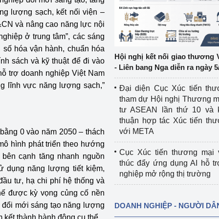
g lượng sạch, kết nối viện –
ệp
Công nghiệp nền tảng
H&CN và nâng cao năng lực nội
nghiệp ở trung tâm”, các sáng
ng
Chính sách
n, số hóa vận hành, chuẩn hóa
Hội nghị kết nối giao thương 
nh sách và kỹ thuật để đi vào
Sản xuất công nghiệp
- Liên bang Nga diễn ra ngày 5
hỗ trợ doanh nghiệp Việt Nam
ng lĩnh vực năng lượng sạch,”
Đại diện Cục Xúc tiến th
tham dự Hội nghị Thương m
tư ASEAN lần thứ 10 và 
thuận hợp tác Xúc tiến th
với META
g bằng 0 vào năm 2050 – thách
 mô hình phát triển theo hướng
Cục Xúc tiến thương mại 
, bên cạnh tăng nhanh nguồn
thúc đẩy ứng dụng AI hỗ t
ử dụng năng lượng tiết kiệm,
nghiệp mở rộng thị trường
đầu tư, hạ chi phí hệ thống và
hế được kỳ vọng củng cố nền
i đổi mới sáng tạo năng lượng
DOANH NGHIỆP - NGƯỜI DÂ
 kết thành hành động cụ thể.