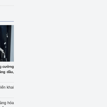
ng cường
ăng dầu,
riển khai
hàng hóa