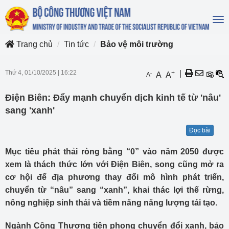
To
na
Trang chủ
Tin tức
Bảo vệ môi trường
Thứ 4, 01/10/2025
|
16:22
+
|
-
A
A
A
Điện Biên: Đẩy mạnh chuyển dịch kinh tế từ 'nâu'
sang 'xanh'
Đọc bài
Mục tiêu phát thải ròng bằng “0” vào năm 2050 được
xem là thách thức lớn với Điện Biên, song cũng mở ra
cơ hội để địa phương thay đổi mô hình phát triển,
chuyển từ “nâu” sang “xanh”, khai thác lợi thế rừng,
nông nghiệp sinh thái và tiềm năng năng lượng tái tạo.
Ngành Công Thương tiên phong chuyển đổi xanh, bảo