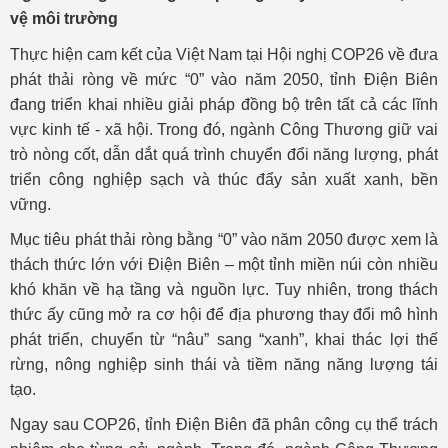
vệ môi trường
Thực hiện cam kết của Việt Nam tại Hội nghị COP26 về đưa
phát thải ròng về mức “0” vào năm 2050, tỉnh Điện Biên
đang triển khai nhiều giải pháp đồng bộ trên tất cả các lĩnh
vực kinh tế - xã hội. Trong đó, ngành Công Thương giữ vai
trò nòng cốt, dẫn dắt quá trình chuyển đổi năng lượng, phát
triển công nghiệp sạch và thúc đẩy sản xuất xanh, bền
vững.
Mục tiêu phát thải ròng bằng “0” vào năm 2050 được xem là
thách thức lớn với Điện Biên – một tỉnh miền núi còn nhiều
khó khăn về hạ tầng và nguồn lực. Tuy nhiên, trong thách
thức ấy cũng mở ra cơ hội để địa phương thay đổi mô hình
phát triển, chuyển từ “nâu” sang “xanh”, khai thác lợi thế
rừng, nông nghiệp sinh thái và tiềm năng năng lượng tái
tạo.
Ngay sau COP26, tỉnh Điện Biên đã phân công cụ thể trách