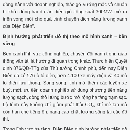
đồng hành với doanh nghiệp, tháo gỡ vướng mắc và chuẩn
bị khởi động hai dự án điện gió công suất 300MW, mở ra
triển vọng mới cho quá trình chuyển dịch năng lượng xanh
của Điện Biên”.
Định hướng phát triển đô thị theo mô hình xanh – bền
vững
Bên cạnh lĩnh vực công nghiệp, chuyển đổi xanh trong giao
thông vận tải là hướng đi quan trọng khác. Thực hiện Quyết
định 876/QĐ-TTg của Thủ tướng Chính phủ, đến nay Điện
Biên đã có 576 ô tô điện, hơn 4.100 xe máy điện và 40 mô
tô điện lưu thông. Song song, tỉnh mở thêm các tuyến xe
buýt mới, ưu tiên doanh nghiệp sử dụng phương tiện năng
lượng sạch, đồng thời từng bước mở rộng hạ tầng trạm sạc.
Lộ trình này không chỉ giảm phát thải CO₂, khí mê-tan mà
còn hạn chế tiếng ồn, nâng cao chất lượng sống tại các đô
thị.
Trong lĩnh vực hạ tầng, Điện Biên định hướng phát triển đô