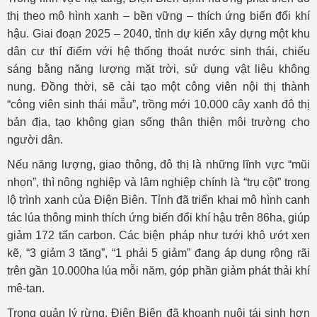
thị theo mô hình xanh – bền vững – thích ứng biến đổi khí
hậu. Giai đoạn 2025 – 2040, tỉnh dự kiến xây dựng một khu
dân cư thí điểm với hệ thống thoát nước sinh thái, chiếu
sáng bằng năng lượng mặt trời, sử dụng vật liệu không
nung. Đồng thời, sẽ cải tạo một công viên nội thị thành
“công viên sinh thái mẫu”, trồng mới 10.000 cây xanh đô thị
bản địa, tạo không gian sống thân thiện môi trường cho
người dân.
Nếu năng lượng, giao thông, đô thị là những lĩnh vực “mũi
nhọn”, thì nông nghiệp và lâm nghiệp chính là “trụ cột” trong
lộ trình xanh của Điện Biên. Tỉnh đã triển khai mô hình canh
tác lúa thông minh thích ứng biến đổi khí hậu trên 86ha, giúp
giảm 172 tấn carbon. Các biện pháp như tưới khô ướt xen
kẽ, “3 giảm 3 tăng”, “1 phải 5 giảm” đang áp dụng rộng rãi
trên gần 10.000ha lúa mỗi năm, góp phần giảm phát thải khí
mê-tan.
Trong quản lý rừng, Điện Biên đã khoanh nuôi tái sinh hơn