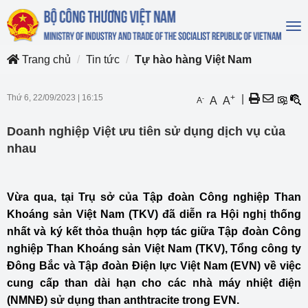
To
na
Trang chủ
Tin tức
Tự hào hàng Việt Nam
Thứ 6, 22/09/2023
|
16:15
+
|
-
A
A
A
Doanh nghiệp Việt ưu tiên sử dụng dịch vụ của
nhau
Vừa qua, tại Trụ sở của Tập đoàn Công nghiệp Than
Khoáng sản Việt Nam (
TKV
) đã diễn ra Hội nghị thống
nhất và ký kết thỏa thuận hợp tác giữa Tập đoàn Công
nghiệp Than Khoáng sản Việt Nam (TKV), Tổng công ty
Đông Bắc và Tập đoàn Điện lực Việt Nam (EVN) về việc
cung cấp than dài hạn cho các nhà máy nhiệt điện
(NMNĐ) sử dụng than anthtracite trong EVN.