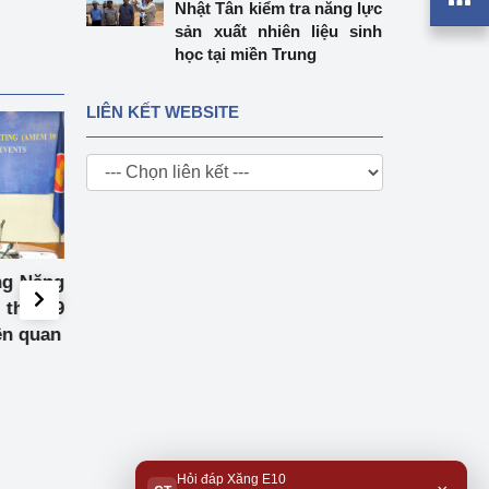
Nhật Tân kiểm tra năng lực
sản xuất nhiên liệu sinh
học tại miền Trung
LIÊN KẾT WEBSITE
ng Năng
Hội nghị tham vấn cấp
Bộ trưởng Nguyễn
 thứ 39
Bộ trưởng Kinh tế giữa
Diên trao Quyết đ
ên quan
ASEAN và các đối tác Ốt-
nhiệm Thứ trưởn
xtrây-li-a, Niu Di-lân,
đồng chí Nguyễn
Nhật Bản, Vương quốc
Nhật Tân
Anh và Đông Á
Hỏi đáp Xăng E10