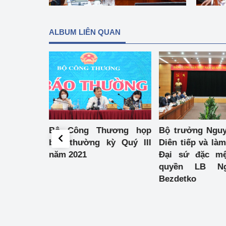
hiệu quả
Khoa học, công nghệ
ALBUM LIÊN QUAN
tạo
Thông báo
Bảo vệ môi trường
Bảo vệ nền tảng tư 
Doanh nghiệp - Ngư
ối cung cầu
Bộ Công Thương họp
Bộ trưởng Ngu
ng trưởng
báo thường kỳ Quý III
Diên tiếp và làm
Xúc tiến thương mại
năm 2021
Đại sứ đặc mệ
quyền LB Ng
Thị trường nước ngo
Bezdetko
Thị trường trong nư
Ngành Công Thương 
Đại hội XIV của Đản