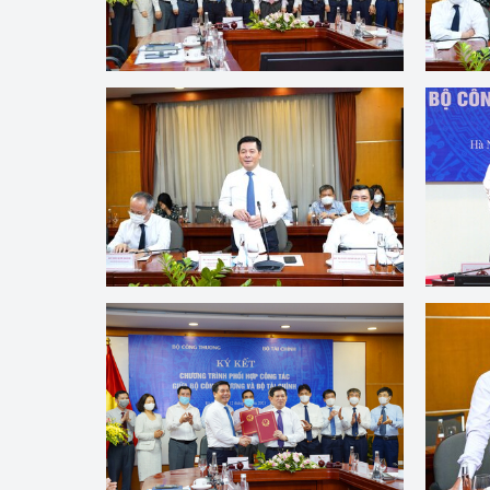
Công Thương - Công
Chuyển đổi số
Lịch sử phát triển
Bản tin Thị trường 
Phát triển nguồn nhâ
Phát triển bền vững
Tổ chức kiểm định
Văn hóa ngành Côn
Tái cơ cấu ngành 
Quản lý thị trường
Sử dụng năng lượng 