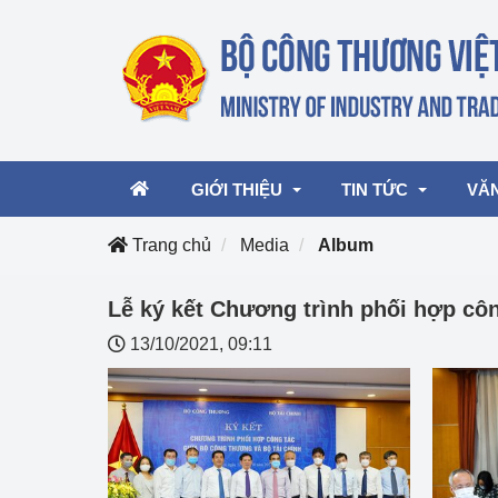
GIỚI THIỆU
TIN TỨC
VĂ
Trang chủ
Media
Album
Lãnh đạo Bộ
Hoạt động
Văn 
Lễ ký kết Chương trình phối hợp cô
13/10/2021, 09:11
Chức năng nhiệm vụ
Giải thưởng Công n
Văn 
mại, Dịch vụ Việt N
Cơ cấu tổ chức
Văn 
Công Thương 57
Hoạt động của Bộ t