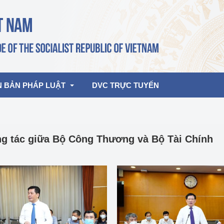
N BẢN PHÁP LUẬT
DVC TRỰC TUYẾN
bản pháp quy
Hoạt động của lãnh đạo Đảng, Nhà 
ng tác giữa Bộ Công Thương và Bộ Tài Chính
nước
ghiệp, Thương 
bản điều hành
am 2026
Hoạt động của Lãnh đạo Bộ
bản hợp nhất
Hoạt động của các đơn vị
rưởng