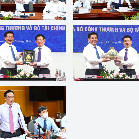
 luận
Họp báo
Thông cáo báo chí
Điểm báo
Nông Lâm Thủy sản
n lực
Tổ chức kiểm định kỹ thuật an toàn lao 
động thuộc thẩm quyền quản lý của 
g Thương
Bộ Công Thương
Công Thương
Tổ chức được cấp GCN đăng ký, hoạt 
động kiểm định thiết bị, dụng cụ điện 
làm việc ở môi trường không có nguy 
hiểm khí, bụi nổ
tiết kiệm và 
Hiệu quả năng lượng