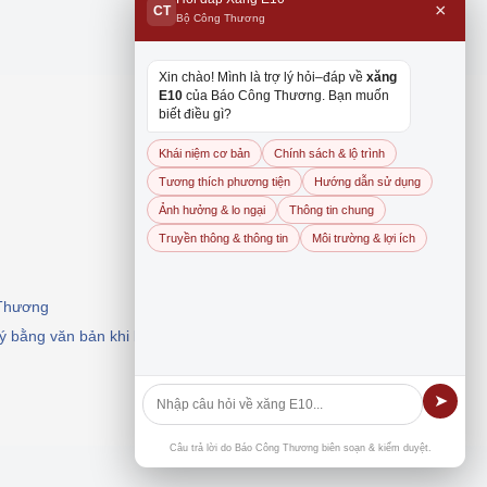
×
CT
Bộ Công Thương
Xin chào! Mình là trợ lý hỏi–đáp về
xăng
E10
của Báo Công Thương. Bạn muốn
biết điều gì?
Khái niệm cơ bản
Chính sách & lộ trình
Tương thích phương tiện
Hướng dẫn sử dụng
Ảnh hưởng & lo ngại
Thông tin chung
Truyền thông & thông tin
Môi trường & lợi ích
 Thương
 ý bằng văn bản khi khai thác, dẫn nguồn.
➤
Câu trả lời do Báo Công Thương biên soạn & kiểm duyệt.