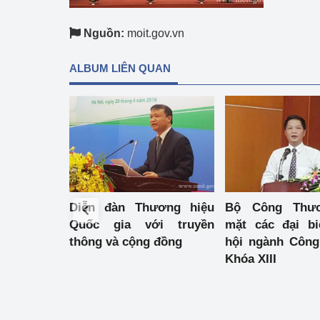
hiệu quả
Nguồn:
moit.gov.vn
Khoa học, công nghệ
tạo
ALBUM LIÊN QUAN
Thông báo
Bảo vệ môi trường
Bảo vệ nền tảng tư 
Doanh nghiệp - Ngư
Diễn đàn Thương hiệu
Bộ Công Thư
Xúc tiến thương mại
Quốc gia với truyền
mặt các đại b
thông và cộng đồng
hội ngành Côn
Thị trường nước ngo
Khóa XIII
Thị trường trong nư
Ngành Công Thương 
Đại hội XIV của Đản