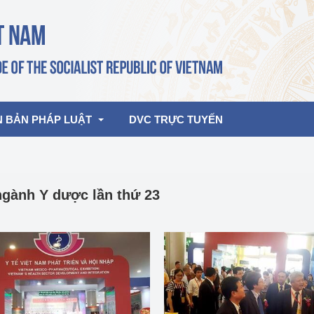
N BẢN PHÁP LUẬT
DVC TRỰC TUYẾN
bản pháp quy
Hoạt động của lãnh đạo Đảng, Nhà 
ngành Y dược lần thứ 23
nước
ghiệp, Thương 
bản điều hành
am 2026
Hoạt động của Lãnh đạo Bộ
bản hợp nhất
Hoạt động của các đơn vị
rưởng