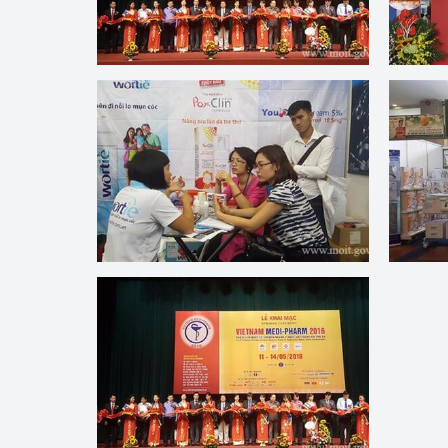
Công Thương - Công
Chuyển đổi số
Lịch sử phát triển
Bản tin Thị trường 
Phát triển nguồn nhâ
Phát triển bền vững
Tổ chức kiểm định
Văn hóa ngành Côn
Tái cơ cấu ngành 
Quản lý thị trường
Sử dụng năng lượng 