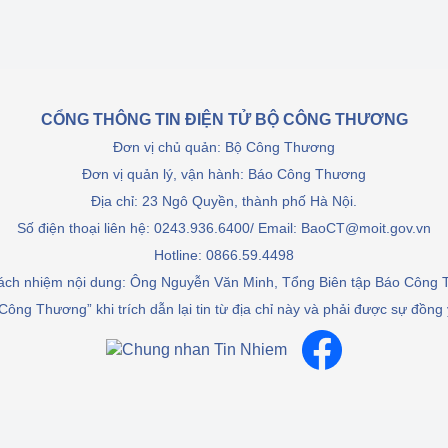
ệp
Công nghiệp nền tảng
ng
Chính sách
CỔNG THÔNG TIN ĐIỆN TỬ BỘ CÔNG THƯƠNG
Sản xuất công nghiệp
Đơn vị chủ quản: Bộ Công Thương
Đơn vị quản lý, vận hành: Báo Công Thương
Địa chỉ: 23 Ngô Quyền, thành phố Hà Nội.
Số điện thoại liên hệ: 0243.936.6400/ Email: BaoCT@moit.gov.vn
Hotline:
0866.59.4498
rách nhiệm nội dung: Ông Nguyễn Văn Minh, Tổng Biên tập Báo Công
Công Thương” khi trích dẫn lại tin từ địa chỉ này và phải được sự đồng