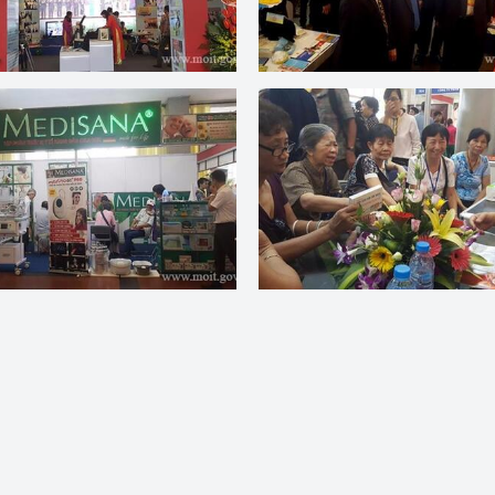
 luận
Họp báo
Thông cáo báo chí
Điểm báo
Nông Lâm Thủy sản
n lực
Tổ chức kiểm định kỹ thuật an toàn lao 
động thuộc thẩm quyền quản lý của 
g Thương
Bộ Công Thương
Công Thương
Tổ chức được cấp GCN đăng ký, hoạt 
động kiểm định thiết bị, dụng cụ điện 
làm việc ở môi trường không có nguy 
hiểm khí, bụi nổ
tiết kiệm và 
Hiệu quả năng lượng