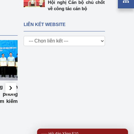
Hội nghị Cán bộ chủ chốt
về công tác cán bộ
LIÊN KẾT WEBSITE
 triển
Thứ trưởng Bộ Công
Hội thảo APEC về
 phòng
Thương Trần Tuấn Anh
đẩy sự tham gia c
tìm kiếm
tiếp xúc cử tri tại Hà Nội
doanh nghiệp nhỏ 
6
vào chuỗi giá trị to
trong ngành Dệt m
Hỏi đáp Xăng E10