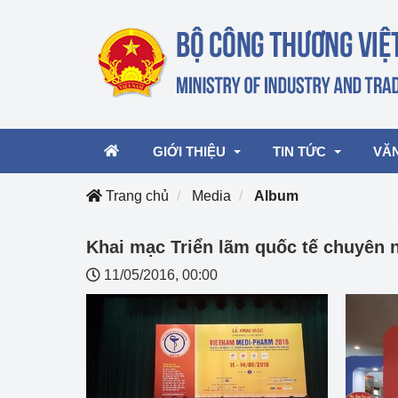
GIỚI THIỆU
TIN TỨC
VĂ
Trang chủ
Media
Album
Lãnh đạo Bộ
Hoạt động
Văn 
Khai mạc Triển lãm quốc tế chuyên 
11/05/2016, 00:00
Chức năng nhiệm vụ
Giải thưởng Công n
Văn 
mại, Dịch vụ Việt N
Cơ cấu tổ chức
Văn 
Công Thương 57
Hoạt động của Bộ t