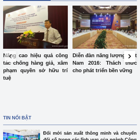
ng
Diễn đàn năng lượng Việt
Ký kết tăng cường côn
âm
Nam 2016: Thách thức
tác quản lý hóa chất côn
rí
cho phát triển bền vững
nghiệp có liên quan đế
sản xuất, kinh doan
thực phẩm nông lâm thủ
sản
TIN NỔI BẬT
Đổi mới sản xuất thông minh và chuyển
đổi số trong các lĩnh vực của ngành Công