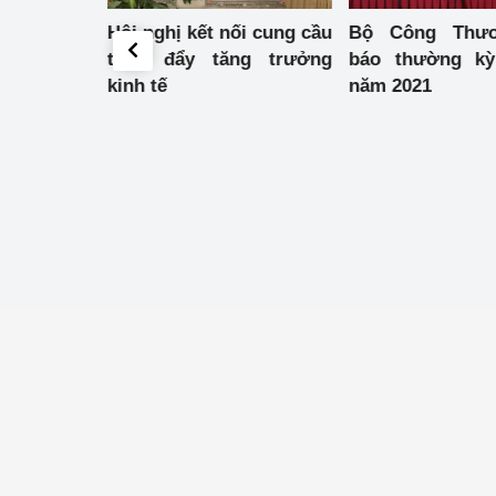
ơng trình
Hội nghị kết nối cung cầu
Bộ Công Thư
Phát triển công nghi
 tác giữa
thúc đẩy tăng trưởng
báo thường kỳ
ơng và Bộ
kinh tế
năm 2021
Phát triển năng lượ