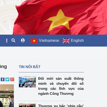
Vietnamese
English
hợp
ông
TIN NỔI BẬT
 thương mại
Đổi mới sản xuất thông
minh và chuyển đổi số
o thống kê
trong các lĩnh vực của
ngành Công Thương
 Năng lực sản xuất sản 
hiệp
Thương vụ bắc 'nhịp cầu'