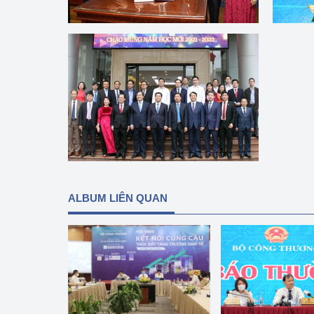
hiệu quả
Khoa học, công nghệ
tạo
Thông báo
Bảo vệ môi trường
Bảo vệ nền tảng tư 
Doanh nghiệp - Ngư
ALBUM LIÊN QUAN
Xúc tiến thương mại
Thị trường nước ngo
Thị trường trong nư
Ngành Công Thương 
Đại hội XIV của Đản