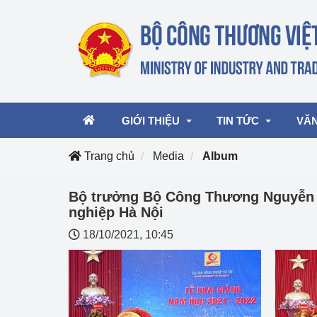
GIỚI THIỆU
TIN TỨC
VĂN
Trang chủ
Media
Album
Lãnh đạo Bộ
Hoạt động
Văn 
Bộ trưởng Bộ Công Thương Nguyễn H
nghiệp Hà Nội
Chức năng nhiệm vụ
Giải thưởng Công n
Văn 
18/10/2021, 10:45
mại, Dịch vụ Việt N
Cơ cấu tổ chức
Văn 
Công Thương 57
Hoạt động của Bộ t