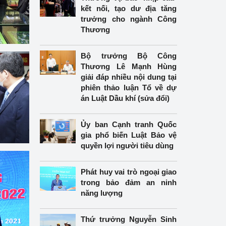
 thống kê ngành Công 
kết nối, tạo dư địa tăng
trưởng cho ngành Công
Thương
 về Thương mại điện tử
Bộ trưởng Bộ Công
Thương Lê Mạnh Hùng
giải đáp nhiều nội dung tại
phiên thảo luận Tổ về dự
án Luật Dầu khí (sửa đổi)
Ủy ban Cạnh tranh Quốc
gia phổ biến Luật Bảo vệ
quyền lợi người tiêu dùng
Phát huy vai trò ngoại giao
trong bảo đảm an ninh
năng lượng
Thứ trưởng Nguyễn Sinh