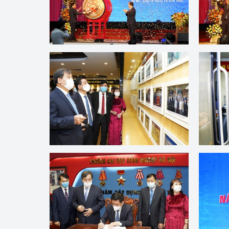
Công Thương - Công
Chuyển đổi số
Lịch sử phát triển
Bản tin Thị trường 
Phát triển nguồn nhâ
Phát triển bền vững
Tổ chức kiểm định
Văn hóa ngành Côn
Tái cơ cấu ngành C
Quản lý thị trường
Sử dụng năng lượng 