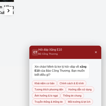
ễn Hồng
Hội nghị Bộ trưởng Năng
Hội nghị tham vấ
Cuba tại
lượng ASEAN lần thứ 39
Bộ trưởng Kinh t
và các Hội nghị liên quan
ASEAN và các đối t
xtrây-li-a, Niu D
Nhật Bản, Vương
Anh và Đông Á
Hỏi đáp Xăng E10
×
CT
Bộ Công Thương
Xin chào! Mình là trợ lý hỏi–đáp về
xăng
E10
của Báo Công Thương. Bạn muốn
biết điều gì?
Khái niệm cơ bản
Chính sách & lộ trình
Tương thích phương tiện
Hướng dẫn sử dụng
Ảnh hưởng & lo ngại
Thông tin chung
Truyền thông & thông tin
Môi trường & lợi ích