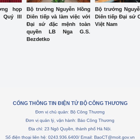
ơng họp
Bộ trưởng Nguyễn Hồng
Bộ trưởng Nguy
ệp
Công nghiệp nền tảng
 Quý III
Diên tiếp và làm việc với
Diên tiếp Đại sứ 
Đại sứ đặc mệnh toàn
Việt Nam
ng
Chính sách
quyền LB Nga G.S.
Bezdetko
Sản xuất công nghiệp
CỔNG THÔNG TIN ĐIỆN TỬ BỘ CÔNG THƯƠNG
Đơn vị chủ quản: Bộ Công Thương
Đơn vị quản lý, vận hành: Báo Công Thương
Địa chỉ: 23 Ngô Quyền, thành phố Hà Nội.
Số điện thoại liên hệ: 0243.936.6400/ Email: BaoCT@moit.gov.vn