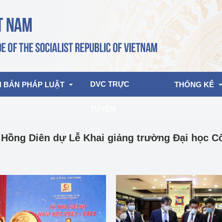
DVC TRỰC 
 BẢN PHÁP LUẬT
THỐNG KÊ
TUYẾN
bản pháp quy
Hoạt động của lãnh đạo Đảng, Nhà 
Báo cáo tổng 
ồng Diên dự Lễ Khai giảng trường Đại học C
nước
ghiệp, Thương 
bản điều hành
Nhượng quyền
am 2026
Hoạt động của Lãnh đạo Bộ
bản hợp nhất
Chế độ báo cá
Hoạt động của các đơn vị
Điều tra TKQG
rưởng
phẩm công ng