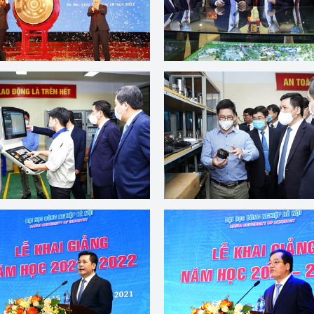
 luận
Họp báo
Cơ sở dữ liệu
Thương
Thông cáo báo chí
Điều tra TKQG
Điểm báo
Nông Lâm Thủy sản
n lực
Tổ chức kiểm định kỹ thuật an toàn lao 
động thuộc thẩm quyền quản lý của 
g Thương
Bộ Công Thương
ông Thương
Tổ chức được cấp GCN đăng ký, hoạt 
động kiểm định thiết bị, dụng cụ điện 
làm việc ở môi trường không có nguy 
hiểm khí, bụi nổ
tiết kiệm và 
Hiệu quả năng lượng