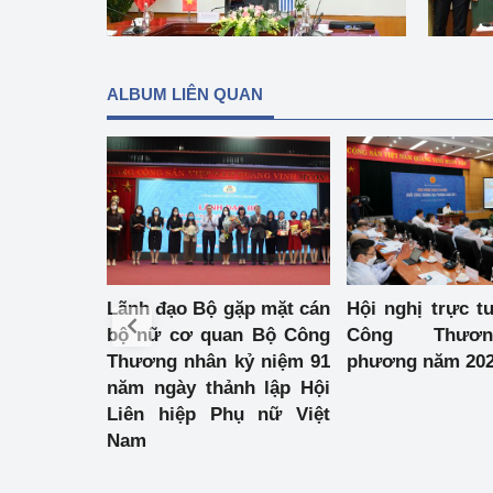
hiệu quả
Khoa học, công nghệ
tạo
ALBUM LIÊN QUAN
Thông báo
Bảo vệ môi trường
Bảo vệ nền tảng tư 
Doanh nghiệp - Ngư
Lãnh đạo Bộ gặp mặt cán
Hội nghị trực t
Xúc tiến thương mại
bộ nữ cơ quan Bộ Công
Công Thươ
Thương nhân kỷ niệm 91
phương năm 20
Thị trường nước ngo
năm ngày thảnh lập Hội
Liên hiệp Phụ nữ Việt
Thị trường trong nư
Nam
Ngành Công Thương 
Đại hội XIV của Đản