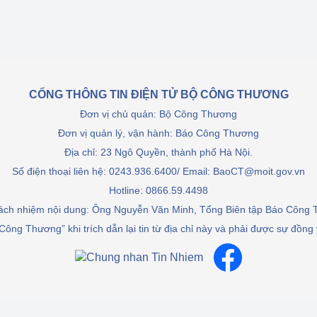
ệp
Công nghiệp nền tảng
ng
Chính sách
Sản xuất công nghiệp
CỔNG THÔNG TIN ĐIỆN TỬ BỘ CÔNG THƯƠNG
Đơn vị chủ quản: Bộ Công Thương
Đơn vị quản lý, vận hành: Báo Công Thương
Địa chỉ: 23 Ngô Quyền, thành phố Hà Nội.
Số điện thoại liên hệ: 0243.936.6400/ Email: BaoCT@moit.gov.vn
Hotline:
0866.59.4498
rách nhiệm nội dung: Ông Nguyễn Văn Minh, Tổng Biên tập Báo Công
Công Thương” khi trích dẫn lại tin từ địa chỉ này và phải được sự đồng