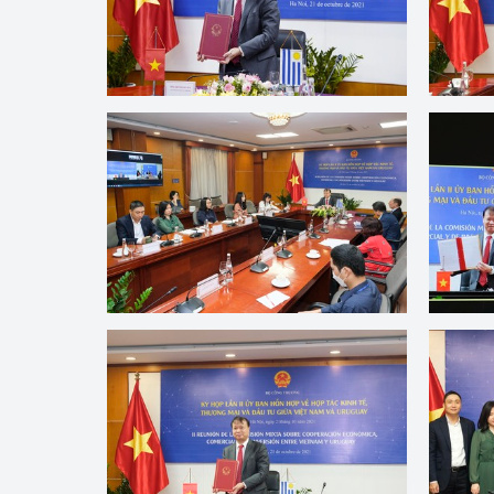
Công Thương - Công
Chuyển đổi số
Lịch sử phát triển
Bản tin Thị trường 
Phát triển nguồn nhâ
Phát triển bền vững
Tổ chức kiểm định
Văn hóa ngành Côn
Tái cơ cấu ngành 
Quản lý thị trường
Sử dụng năng lượng 