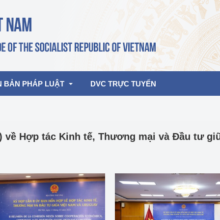
N BẢN PHÁP LUẬT
DVC TRỰC TUYẾN
bản pháp quy
Hoạt động của lãnh đạo Đảng, Nhà 
) về Hợp tác Kinh tế, Thương mại và Đầu tư gi
nước
ghiệp, Thương 
bản điều hành
am 2026
Hoạt động của Lãnh đạo Bộ
bản hợp nhất
Hoạt động của các đơn vị
rưởng