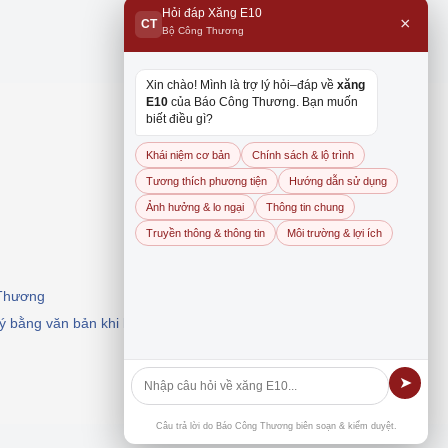
Hỏi đáp Xăng E10
×
CT
Bộ Công Thương
Xin chào! Mình là trợ lý hỏi–đáp về
xăng
E10
của Báo Công Thương. Bạn muốn
biết điều gì?
Khái niệm cơ bản
Chính sách & lộ trình
Tương thích phương tiện
Hướng dẫn sử dụng
Ảnh hưởng & lo ngại
Thông tin chung
Truyền thông & thông tin
Môi trường & lợi ích
 Thương
 ý bằng văn bản khi khai thác, dẫn nguồn.
➤
Câu trả lời do Báo Công Thương biên soạn & kiểm duyệt.