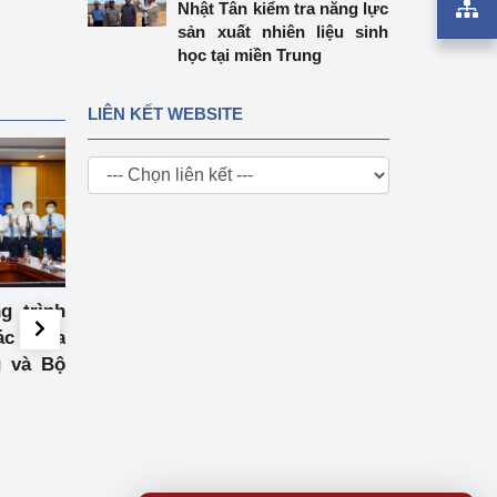
Nhật Tân kiểm tra năng lực
sản xuất nhiên liệu sinh
học tại miền Trung
LIÊN KẾT WEBSITE
g trình
Hội nghị kết nối cung cầu
Bộ Công Thươn
ác giữa
thúc đẩy tăng trưởng
báo thường kỳ Qu
 và Bộ
kinh tế
năm 2021