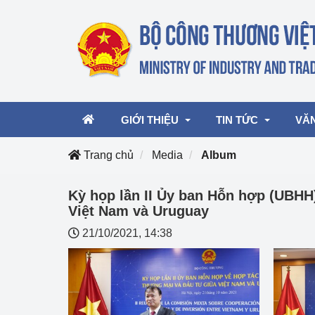
GIỚI THIỆU
TIN TỨC
VĂ
Trang chủ
Media
Album
Lãnh đạo Bộ
Hoạt động
Văn 
Kỳ họp lần II Ủy ban Hỗn hợp (UBHH
Việt Nam và Uruguay
Chức năng nhiệm vụ
Giải thưởng Công n
Văn 
21/10/2021, 14:38
mại, Dịch vụ Việt N
Cơ cấu tổ chức
Văn 
Công Thương 57
Hoạt động của Bộ t