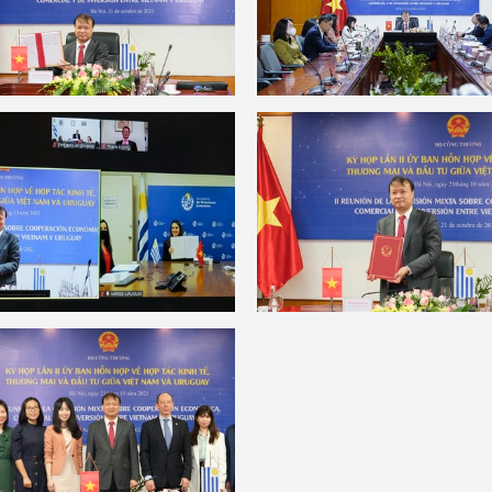
 luận
Họp báo
Thông cáo báo chí
Điểm báo
Nông Lâm Thủy sản
n lực
Tổ chức kiểm định kỹ thuật an toàn lao 
động thuộc thẩm quyền quản lý của 
g Thương
Bộ Công Thương
Công Thương
Tổ chức được cấp GCN đăng ký, hoạt 
động kiểm định thiết bị, dụng cụ điện 
làm việc ở môi trường không có nguy 
hiểm khí, bụi nổ
tiết kiệm và 
Hiệu quả năng lượng