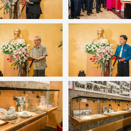
 luận
Họp báo
Thông cáo báo chí
Điểm báo
Nông Lâm Thủy sản
n lực
Tổ chức kiểm định kỹ thuật an toàn lao 
động thuộc thẩm quyền quản lý của 
g Thương
Bộ Công Thương
Công Thương
Tổ chức được cấp GCN đăng ký, hoạt 
động kiểm định thiết bị, dụng cụ điện 
làm việc ở môi trường không có nguy 
hiểm khí, bụi nổ
tiết kiệm và 
Hiệu quả năng lượng