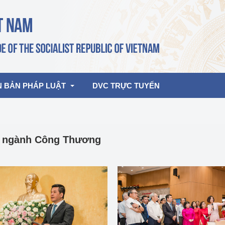
N BẢN PHÁP LUẬT
DVC TRỰC TUYẾN
bản pháp quy
Hoạt động của lãnh đạo Đảng, Nhà 
g ngành Công Thương
nước
ghiệp, Thương 
bản điều hành
am 2026
Hoạt động của Lãnh đạo Bộ
bản hợp nhất
Hoạt động của các đơn vị
rưởng