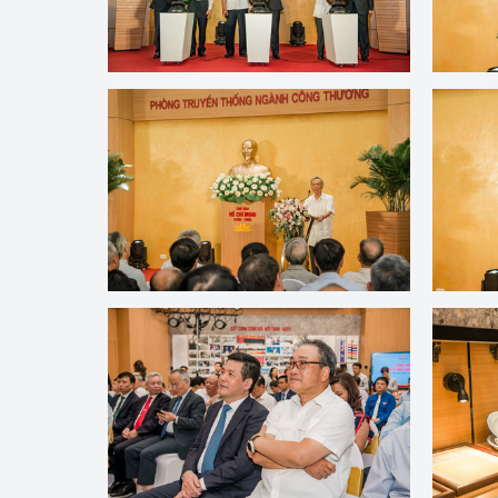
Công Thương - Công
Chuyển đổi số
Lịch sử phát triển
Bản tin Thị trường 
Phát triển nguồn nhâ
Phát triển bền vững
Tổ chức kiểm định
Văn hóa ngành Côn
Tái cơ cấu ngành 
Quản lý thị trường
Sử dụng năng lượng 