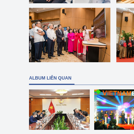
hiệu quả
Khoa học, công nghệ
tạo
Thông báo
Bảo vệ môi trường
Bảo vệ nền tảng tư 
Doanh nghiệp - Ngư
ALBUM LIÊN QUAN
Xúc tiến thương mại
Thị trường nước ngo
Thị trường trong nư
Ngành Công Thương 
Đại hội XIV của Đản