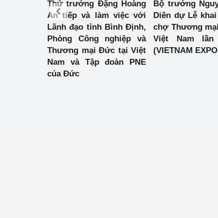
Thứ trưởng Đặng Hoàng
Bộ trưởng Ngu
An tiếp và làm việc với
Diên dự Lễ khai
Phát triển công nghi
Lãnh đạo tỉnh Bình Định,
chợ Thương mại
Phòng Công nghiệp và
Việt Nam lần
Phát triển năng lượ
Thương mại Đức tại Việt
(VIETNAM EXPO 
Nam và Tập đoàn PNE
của Đức