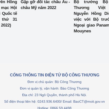
yễn Hồng
Gặp gỡ đối tác châu Âu -
Bộ trưởng Bộ
 mạc Hội
châu Mỹ năm 2022
Thương Việ
ệp
Công nghiệp nền tảng
 Quốc tế
Nguyễn Hồng Di
 thứ 31
việc với Bộ tr
ng
Chính sách
2022)
Ngoại giao Panam
Mouynes
Sản xuất công nghiệp
CỔNG THÔNG TIN ĐIỆN TỬ BỘ CÔNG THƯƠNG
Đơn vị chủ quản: Bộ Công Thương
Đơn vị quản lý, vận hành: Báo Công Thương
Địa chỉ: 23 Ngô Quyền, thành phố Hà Nội.
Số điện thoại liên hệ: 0243.936.6400/ Email: BaoCT@moit.gov.vn
Hotline:
0866.59.4498