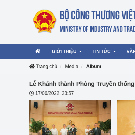
GIỚI THIỆU
TIN TỨC
VĂ
Trang chủ
Media
Album
Lãnh đạo Bộ
Hoạt động
Văn 
Lễ Khánh thành Phòng Truyền thốn
17/06/2022, 23:57
Chức năng nhiệm vụ
Giải thưởng Công n
Văn 
mại, Dịch vụ Việt N
Cơ cấu tổ chức
Văn 
Công Thương 57
Hoạt động của Bộ t