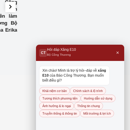
 Công
Bộ trưởng Nguyễn Hồng
Bộ trưởng Nguyễn
t Nam
Diên làm việc với Hội
Diên tiếp Đại sứ 
ên làm
đồng Khoáng sản và
tại Việt Nam
ưởng Bộ
doanh nghiệp xuất khẩu
a Erika
than của Úc
Hỏi đáp Xăng E10
×
CT
Bộ Công Thương
Xin chào! Mình là trợ lý hỏi–đáp về
xăng
E10
của Báo Công Thương. Bạn muốn
biết điều gì?
Khái niệm cơ bản
Chính sách & lộ trình
Tương thích phương tiện
Hướng dẫn sử dụng
Ảnh hưởng & lo ngại
Thông tin chung
Truyền thông & thông tin
Môi trường & lợi ích